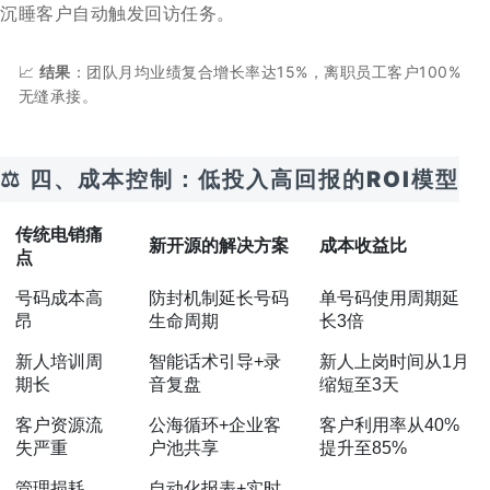
沉睡客户自动触发回访任务。
📈
结果
：团队月均业绩复合增长率达15%，离职员工客户100%
无缝承接。
⚖️ 四、
成本控制：低投入高回报的ROI模型
传统电销痛
新开源的解决方案
成本收益比
点
号码成本高
防封机制延长号码
单号码使用周期延
昂
生命周期
长3倍
新人培训周
智能话术引导+录
新人上岗时间从1月
期长
音复盘
缩短至3天
客户资源流
公海循环+企业客
客户利用率从40%
失严重
户池共享
提升至85%
管理损耗
自动化报表+实时