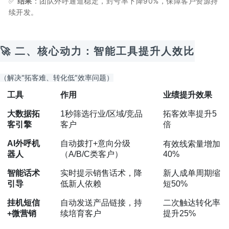
✅
结果
：团队外呼通道稳定，封号率下降90%，保障客户资源持
续开发。
🚀 二、
核心动力：智能工具提升人效比
（解决“拓客难、转化低”效率问题）
工具
作用
业绩提升效果
大数据拓
1秒筛选行业/区域/竞品
拓客效率提升5
客引擎
客户
倍
AI外呼机
自动拨打+意向分级
有效线索量增加
器人
（A/B/C类客户）
40%
智能话术
实时提示销售话术，降
新人成单周期缩
引导
低新人依赖
短50%
挂机短信
自动发送产品链接，持
二次触达转化率
+微营销
续培育客户
提升25%