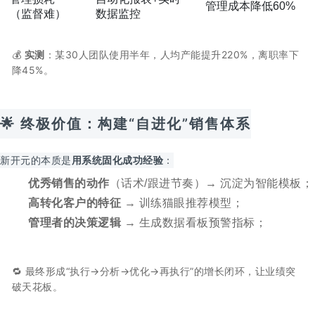
管理成本降低60%
（监督难）
数据监控
💰
实测
：某30人团队使用半年，人均产能提升220%，离职率下
降45%。
🌟 终极价值：构建“自进化”销售体系
新开元的本质是
用系统固化成功经验
：
优秀销售的动作
（话术/跟进节奏）→ 沉淀为智能模板；
高转化客户的特征
→ 训练猫眼推荐模型；
管理者的决策逻辑
→ 生成数据看板预警指标；
🔁 最终形成“执行→分析→优化→再执行”的增长闭环，让业绩突
破天花板。