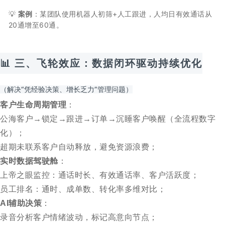
💡
案例
：某团队使用机器人初筛+人工跟进，人均日有效通话从
20通增至60通。
📊 三、
飞轮效应：数据闭环驱动持续优化
（解决“凭经验决策、增长乏力”管理问题）
客户生命周期管理
：
公海客户→锁定→跟进→订单→沉睡客户唤醒（全流程数字
化）；
超期未联系客户自动释放，避免资源浪费；
实时数据驾驶舱
：
上帝之眼监控：通话时长、有效通话率、客户活跃度；
员工排名：通时、成单数、转化率多维对比；
AI辅助决策
：
录音分析客户情绪波动，标记高意向节点；